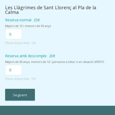
Les Llàgrimes de Sant Llorenç al Pla de la
Calma
Reserva normal
25€
Majors de 12 i menors de 65 anys
Places disponibles:
100
Reserva amb descompte
20€
Majors de 65 anys, menors de 12 i persones a l’atur o en situació d’ERTO.
Places disponibles:
100
Següent