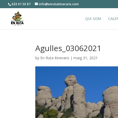
633 01 50 87
info@enrutaitineraris.com
QUI SOM
CALE
Agulles_03062021
by
En Ruta Itineraris
|
maig 31, 2021