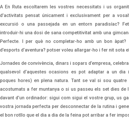
A En Ruta escoltarem les vostres necessitats i us organ
d’activitats pensat únicament i exclusivament per a vosa
excursió o una passejada en un entorn paradisíac? Fet
introduir-hi una dosi de sana competitivitat amb una gimcan
Perfecte. I per què no completar-ho amb un bon àpat? 
d’esports d’aventura? potser voleu allargar-ho i fer nit sota e
Jornades de convivència, dinars i sopars d’empresa, celebr
qualsevol d’aquestes ocasions es pot adaptar a un dia
poques hores) en plena natura. Tant se val si sou quatre 
acostumats a fer muntanya o si us passeu els set dies de
davant d’un ordinador: sigui com sigui el vostre grup, us ga
vostra jornada perfecta per desconnectar de la rutina i gener
el bon rotllo que el dia a dia de la feina pot arribar a fer impo