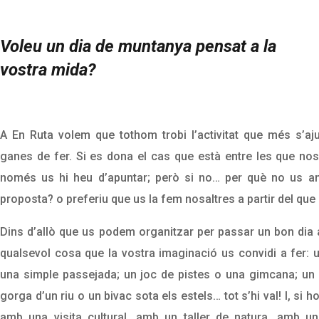
Voleu un dia de muntanya pensat a la
vostra mida?
A En Ruta volem que tothom trobi l’activitat que més s’aju
ganes de fer. Si es dona el cas que està entre les que no
només us hi heu d’apuntar; però si no… per què no us a
proposta? o preferiu que us la fem nosaltres a partir del que
Dins d’allò que us podem organitzar per passar un bon dia 
qualsevol cosa que la vostra imaginació us convidi a fer: 
una simple passejada; un joc de pistes o una gimcana; un 
gorga d’un riu o un bivac sota els estels… tot s’hi val! I, si
amb una visita cultural, amb un taller de natura, amb una