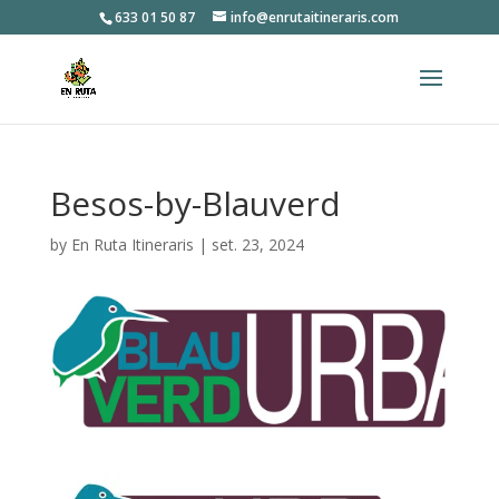
633 01 50 87
info@enrutaitineraris.com
Besos-by-Blauverd
by
En Ruta Itineraris
|
set. 23, 2024