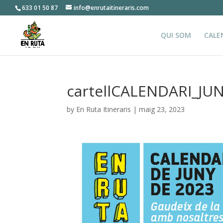
633 01 50 87
info@enrutaitineraris.com
QUI SOM
CALE
cartellCALENDARI_JU
by
En Ruta Itineraris
|
maig 23, 2023