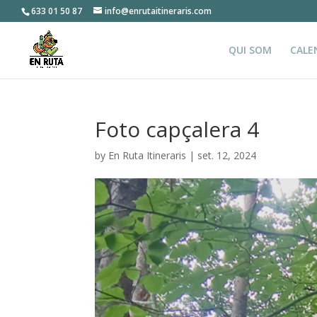
633 01 50 87
info@enrutaitineraris.com
QUI SOM
CALE
Foto capçalera 4
by
En Ruta Itineraris
|
set. 12, 2024