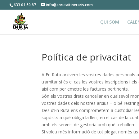
633 01 50 87
info@enrutaitineraris.com
QUI SOM
CALE
Política de privacitat
A En Ruta arxivem les vostres dades personals am
tramitar si és el cas les vostres inscripcions i 
així com per emetre les factures pertinents.
Són els vostres drets cancel·lar en qualsevol mom
vostres dades dels nostres arxius – o bé restrin
Des d’En Ruta ens comprometem a custodiar les
supòsits a què obliga la llei i, en el cas de la 
amb els serveis de gestoria amb què treballem.
Si voleu més informació de tot plegat només us