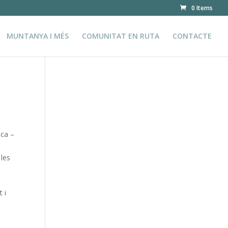
0 Items
MUNTANYA I MÉS
COMUNITAT EN RUTA
CONTACTE
ica –
 les
 i