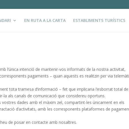
NDARI
EN RUTA A LA CARTA
ESTABLIMENTS TURÍSTICS
b l’única intenció de mantenir-vos informats de la nostra activitat,
els corresponents pagaments – quan aquests es realitzin per via telemàt
ent tota tramesa d’informació – fet que implicaria l’esborrat total de
gir-la als canals de comunicació que considereu oportuns.
 vostres dades amb el màxim zel, compartint-les únicament en els
contractació d’activitats, amb les corresponents plataformes de pagament
 heu de posar en contacte amb nosaltres.