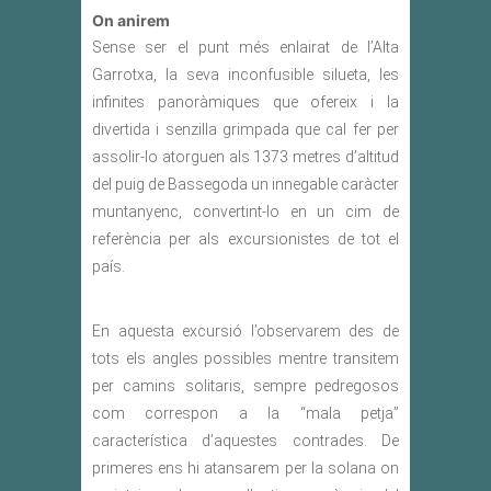
On anirem
Sense ser el punt més enlairat de l’Alta
Garrotxa, la seva inconfusible silueta, les
infinites panoràmiques que ofereix i la
divertida i senzilla grimpada que cal fer per
assolir-lo atorguen als 1373 metres d’altitud
del puig de Bassegoda un innegable caràcter
muntanyenc, convertint-lo en un cim de
referència per als excursionistes de tot el
país.
En aquesta excursió l’observarem des de
tots els angles possibles mentre transitem
per camins solitaris, sempre pedregosos
com correspon a la “mala petja”
característica d’aquestes contrades. De
primeres ens hi atansarem per la solana on