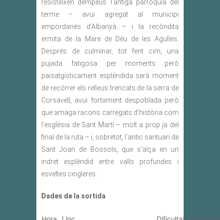
resisteixen dempeus l’antiga parròquia del
terme – avui agregat al municipi
empordanès d’Albanyà – i la recòndita
ermita de la Mare de Déu de les Agulles.
Després de culminar, tot fent cim, una
pujada fatigosa per moments però
paisatgísticament esplèndida serà moment
de recórrer els relleus trencats de la serra de
Corsavell, avui fortament despoblada però
que amaga racons carregats d’història com
l’església de Sant Martí – molt a prop ja del
final de la ruta – i, sobretot, l’antic santuari de
Sant Joan de Bossols, que s’alça en un
indret esplèndid entre valls profundes i
esveltes cingleres.
Dades de la sortida
Hora
Lloc
Dificultat
Dificultat
D