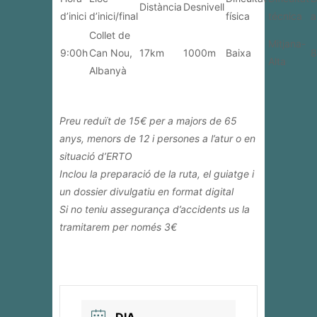
Distància
Desnivell
d’inici
d’inici/final
física
técnica
a
Collet de
Mitjana-
9:00h
Can Nou,
17km
1000m
Baixa
8
Alta
Albanyà
Preu reduït de 15€ per a majors de 65
anys, menors de 12 i persones a l’atur o en
situació d’ERTO
Inclou la preparació de la ruta, el guiatge i
un dossier divulgatiu en format digital
Si no teniu assegurança d’accidents us la
tramitarem per només 3€