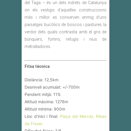
del Taga – és un dels indrets de Catalunya
on els vestigis d’aquelles construccions
més i millor es conserven enmig d’uns
paisatges bucòlics de boscos i pastures la
verdor dels quals contrasta amb el gris de
búnquers, fortins, refugis i nius de
metralladores.
Fitxa tècnica
Distància: 12,5km
Desnivell acumulat: +/-700m
Pendent mitjà: 11%
Altitud màxima: 1276m
Altitud mínima: 900m
Lloc d’inici i final:
Plaça del Mercat, Ribes
de Freser
Dificultat física: 3/5