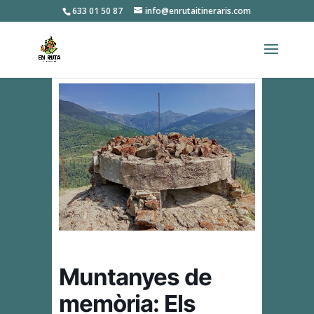
633 01 50 87
info@enrutaitineraris.com
Muntanyes de
memòria: Els