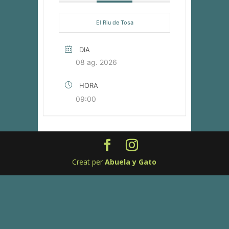
El Riu de Tosa
DIA
08 ag. 2026
HORA
09:00
Creat per
Abuela y Gato