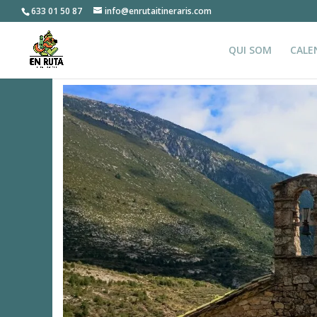
633 01 50 87
info@enrutaitineraris.com
QUI SOM
CALE