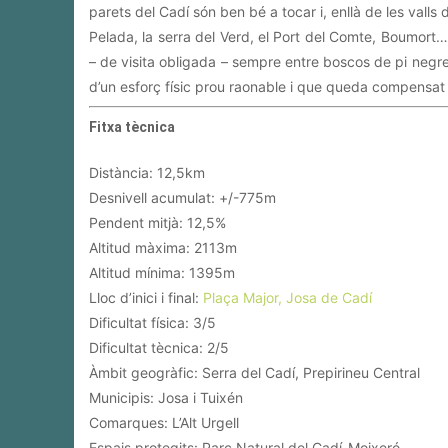
parets del Cadí són ben bé a tocar i, enllà de les valls 
Pelada, la serra del Verd, el Port del Comte, Boumort…
– de visita obligada – sempre entre boscos de pi negre 
d’un esforç físic prou raonable i que queda compensa
Fitxa tècnica
Distància: 12,5km
Desnivell acumulat: +/-775m
Pendent mitjà: 12,5%
Altitud màxima: 2113m
Altitud mínima: 1395m
Lloc d’inici i final:
Plaça Major, Josa de Cadí
Dificultat física: 3/5
Dificultat tècnica: 2/5
Àmbit geogràfic: Serra del Cadí, Prepirineu Central
Municipis: Josa i Tuixén
Comarques: L’Alt Urgell
Espais protegits: Parc Natural del Cadí-Moixeró