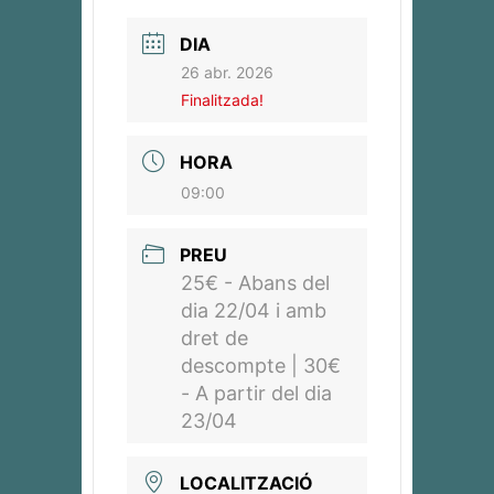
DIA
26 abr. 2026
Finalitzada!
HORA
09:00
PREU
25€ - Abans del
dia 22/04 i amb
dret de
descompte | 30€
- A partir del dia
23/04
LOCALITZACIÓ