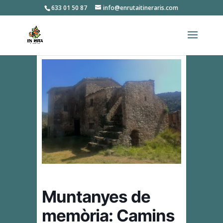
633 01 50 87
info@enrutaitineraris.com
Muntanyes de
memòria: Camins