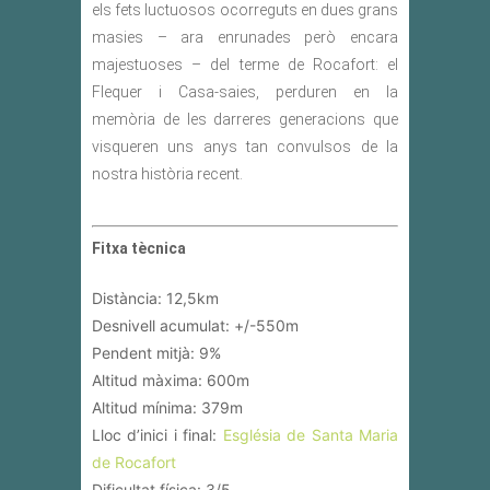
els fets luctuosos ocorreguts en dues grans
masies – ara enrunades però encara
majestuoses – del terme de Rocafort: el
Flequer i Casa-saies, perduren en la
memòria de les darreres generacions que
visqueren uns anys tan convulsos de la
nostra història recent.
Fitxa tècnica
Distància: 12,5km
Desnivell acumulat: +/-550m
Pendent mitjà: 9%
Altitud màxima: 600m
Altitud mínima: 379m
Lloc d’inici i final:
Església de Santa Maria
de Rocafort
Dificultat física: 3/5