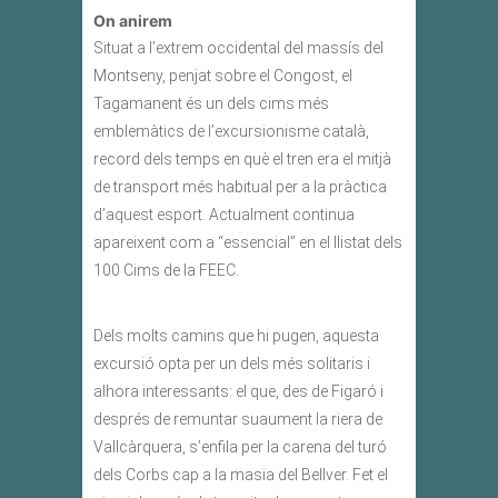
On anirem
Situat a l’extrem occidental del massís del
Montseny, penjat sobre el Congost, el
Tagamanent és un dels cims més
emblemàtics de l’excursionisme català,
record dels temps en què el tren era el mitjà
de transport més habitual per a la pràctica
d’aquest esport. Actualment continua
apareixent com a “essencial” en el llistat dels
100 Cims de la FEEC.
Dels molts camins que hi pugen, aquesta
excursió opta per un dels més solitaris i
alhora interessants: el que, des de Figaró i
després de remuntar suaument la riera de
Vallcàrquera, s’enfila per la carena del turó
dels Corbs cap a la masia del Bellver. Fet el