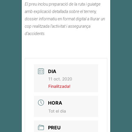
El preu inclou preparació de la ruta i guiatge
amb explicació detallada sobre el terreny,
dossier informatiu en format digital a lliurar un
cop realitzada l’activitat i assegurança
d’accidents.
DIA
11 oct. 2020
Finalitzada!
HORA
Tot el dia
PREU