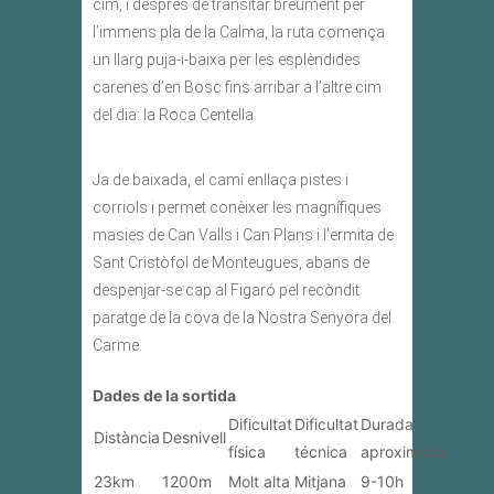
cim, i després de transitar breument per
l’immens pla de la Calma, la ruta comença
un llarg puja-i-baixa per les esplèndides
carenes d’en Bosc fins arribar a l’altre cim
del dia: la Roca Centella.
Ja de baixada, el camí enllaça pistes i
corriols i permet conèixer les magnífiques
masies de Can Valls i Can Plans i l’ermita de
Sant Cristòfol de Monteugues, abans de
despenjar-se cap al Figaró pel recòndit
paratge de la cova de la Nostra Senyora del
Carme.
Dades de la sortida
Dificultat
Dificultat
Durada
Distància
Desnivell
física
técnica
aproximada
23km
1200m
Molt alta
Mitjana
9-10h