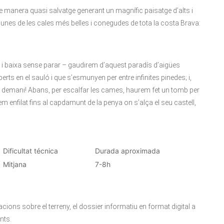
e manera quasi salvatge generant un magnífic paisatge d’alts i
nes de les cales més belles i conegudes de tota la costa Brava:
 i baixa sense parar – gaudirem d’aquest paradís d’aigües
erts en el sauló i que s’esmunyen per entre infinites pinedes; i,
 demani! Abans, per escalfar les cames, haurem fet un tomb per
m enfilat fins al capdamunt de la penya on s’alça el seu castell,
Dificultat técnica
Durada aproximada
Mitjana
7-8h
acions sobre el terreny, el dossier informatiu en format digital a
nts.