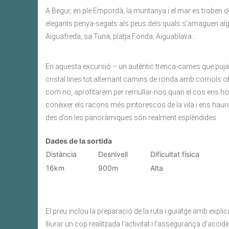
A Begur, en ple Empordà, la muntanya i el mar es troben d
elegants penya-segats als peus dels quals s’amaguen algu
Aiguafreda, sa Tuna, platja Fonda, Aiguablava…
En aquesta excursió – un autèntic trenca-cames que puja
cristal·lines tot alternant camins de ronda amb corriols ob
com no, aprofitarem per remullar-nos quan el cos ens ho
conèixer els racons més pintorescos de la vila i ens haure
des d’on les panoràmiques són realment esplèndides.
Dades de la sortida
Distància
Desnivell
Dificultat física
16km
900m
Alta
El preu inclou la preparació de la ruta i guiatge amb explic
lliurar un cop realitzada l’activitat i l’assegurança d’accide