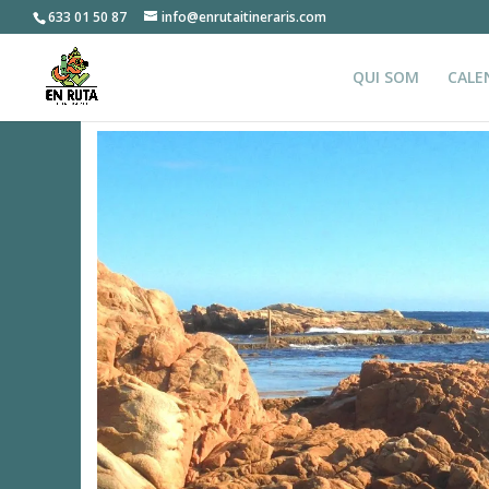
633 01 50 87
info@enrutaitineraris.com
QUI SOM
CALE