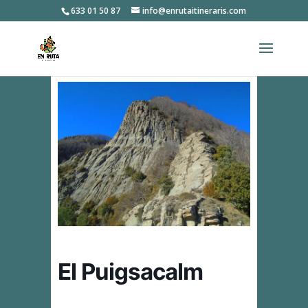
633 01 50 87
info@enrutaitineraris.com
El Puigsacalm