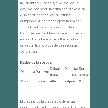
la variant dels Tossals; això implica un
desnivell moderat i la petita dosi d’aventura
d’un parell de senzilles i divertides
grimpades. A la tornada aprofitarem per
visitar l’esglesiola romànica de Sant
Bartomeu de Covildases i per endinsar-nos
en la solitària fageda de la Baga de Curull:
una autèntica joia que de ben segur us
sorprendrà!
Dades de la sortida
Dificultat
Dificultat
Durada
Distància
Desnivell
física
técnica
aproximada
13km
850m
Alta
Mitjana
6-7h
El preu inclou la preparació de la ruta i
guiatge amb explicacions sobre el terreny, el