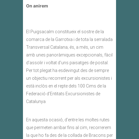
On anirem
El Puigsacalm constitueix el sostre de la
comarca de la Garrotxa i de tota la serralada
Transversal Catalana; és, a més, un cim
amb unes panoràmiques excepcionals, fàcil
d’assolir i voltat d’uns paisatges de postal.
Per tot plegat ha esdevingut des de sempre
un objectiu recorrent per als excursionistes i
està inclòs en el repte dels 100 Cims de la
Federació d’Entitats Excursionistes de
Catalunya.
En aquesta ocasió, d’entre les moltes rutes
que permeten arribar fins al cim, recorrerem
la que ho fa des de la collada de Bracons per