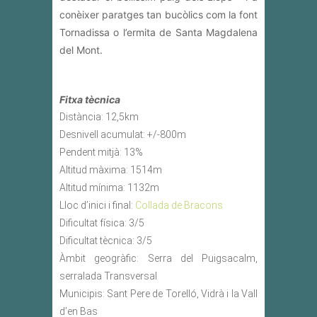
conèixer paratges tan bucòlics com la font
Tornadissa o l’ermita de Santa Magdalena
del Mont.
Fitxa tècnica
Distància: 12,5km
Desnivell acumulat: +/-800m
Pendent mitjà: 13%
Altitud màxima: 1514m
Altitud mínima: 1132m
Lloc d’inici i final:
Collada de Bracons
Dificultat física: 3/5
Dificultat tècnica: 3/5
Àmbit geogràfic: Serra del Puigsacalm,
serralada Transversal
Municipis: Sant Pere de Torelló, Vidrà i la Vall
d’en Bas