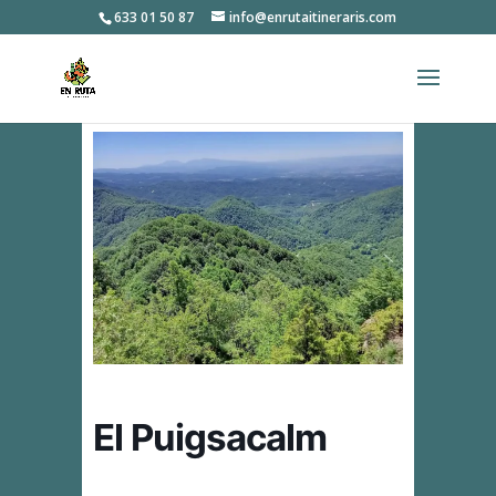
633 01 50 87
info@enrutaitineraris.com
El Puigsacalm