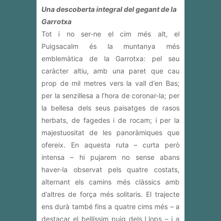
Una descoberta integral del gegant de la
Garrotxa
Tot i no ser-ne el cim més alt, el
Puigsacalm és la muntanya més
emblemàtica de la Garrotxa: pel seu
caràcter altiu, amb una paret que cau
prop de mil metres vers la vall d’en Bas;
per la senzillesa a l’hora de coronar-la; per
la bellesa dels seus paisatges de rasos
herbats, de fagedes i de rocam; i per la
majestuositat de les panoràmiques que
ofereix. En aquesta ruta – curta però
intensa – hi pujarem no sense abans
haver-la observat pels quatre costats,
alternant els camins més clàssics amb
d’altres de força més solitaris. El trajecte
ens durà també fins a quatre cims més – a
destacar el bellíssim puig dels Llops – i a