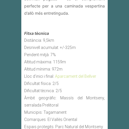
perfecte per a una caminada vespertina
d’allò més entretinguda.
Fitxa tècnica
Distància: 9,5km
Desnivell acumulat: +/-325m
Pendent mitjà: 7%
Altitud màxima: 1159m
Altitud mínima: 972m
Lloc d’inici i final:
Aparcament del Bellver
Dificultat física: 2/5
Dificultat tècnica: 2/5
Àmbit geogràfic: Massís del Montseny,
serralada Prelitoral
Municipis: Tagamanent
Comarques: El Vallès Oriental
Espais protegits: Parc Natural del Montseny