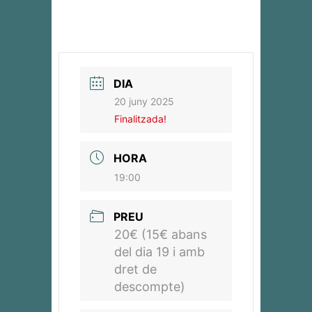
DIA
20 juny 2025
Finalitzada!
HORA
19:00
PREU
20€ (15€ abans
del dia 19 i amb
dret de
descompte)