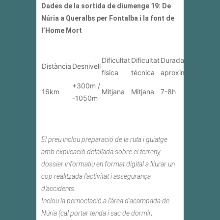
Dades de la sortida de diumenge 19: De
Núria a Queralbs per Fontalba i la font de
l’Home Mort
Dificultat
Dificultat
Durada
Distància
Desnivell
física
técnica
aproximada
+300m /
16km
Mitjana
Mitjana
7-8h
-1050m
El preu inclou preparació de la ruta i guiatge
amb explicació detallada sobre el terreny,
dossier informatiu en format digital a lliurar un
cop realitzada l’activitat i assegurança
d’accidents.
Inclou la pernoctació a l’àrea d’acampada de
Núria (cal portar tenda i sac de dormir;