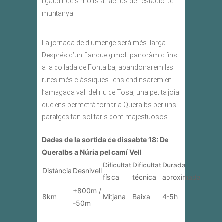
i gaudir dels molts atractius de l’estació de
muntanya.
La jornada de diumenge serà més llarga.
Després d’un flanqueig molt panoràmic fins
a la collada de Fontalba, abandonarem les
rutes més clàssiques i ens endinsarem en
l’amagada vall del riu de Tosa, una petita joia
que ens permetrà tornar a Queralbs per uns
paratges tan solitaris com majestuosos.
Dades de la sortida de dissabte 18: De
Queralbs a Núria pel camí Vell
Dificultat
Dificultat
Durada
Distància
Desnivell
física
técnica
aproximada
+800m /
8km
Mitjana
Baixa
4-5h
-50m