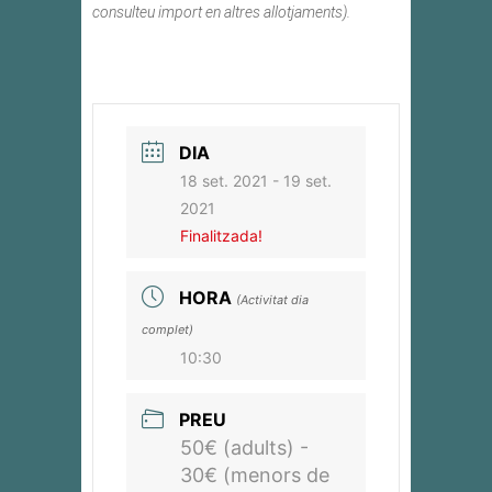
consulteu import en altres allotjaments).
DIA
18 set. 2021
- 19 set.
2021
Finalitzada!
HORA
(Activitat dia
complet)
10:30
PREU
50€ (adults) -
30€ (menors de