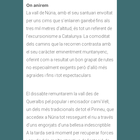
On anirem
La vall de Núria, amb el seu santuari envoltat
per uns cims que s’enlairen gairebé fins als
tres mil metres d’altitud, és tot un referent de
l’excursionisme a Catalunya. La comoditat
dels camins que la recorren contrasta amb
el seu caràcter eminentment muntanyenc,
oferint com a resultat un bon grapat de rutes
no especialment exigents però d’allò més
agraïdes i fins i tot espectaculars.
El dissabte remuntarem la vall des de
Queralbs pel popular i encisador camí Vell,
un dels més tradicionals de tot el Pirineu, que
accedeix a Núria tot resseguint el riu a través
d’uns engorjats d’una bellesa indescriptible.
A la tarda serà moment per recuperar forces