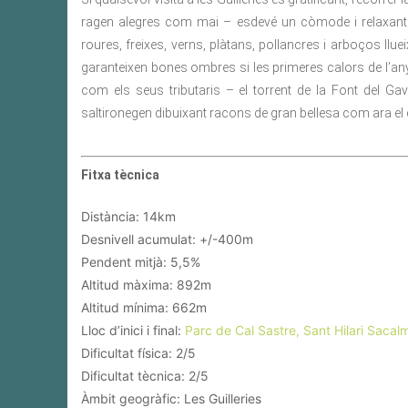
ragen alegres com mai – esdevé un còmode i relaxant 
roures, freixes, verns, plàtans, pollancres i arboços ll
garanteixen bones ombres si les primeres calors de l’any e
com els seus tributaris – el torrent de la Font del Gav
saltironegen dibuixant racons de gran bellesa com ara el d
Fitxa tècnica
Distància: 14km
Desnivell acumulat: +/-400m
Pendent mitjà: 5,5%
Altitud màxima: 892m
Altitud mínima: 662m
Lloc d’inici i final:
Parc de Cal Sastre, Sant Hilari Sacal
Dificultat física: 2/5
Dificultat tècnica: 2/5
Àmbit geogràfic: Les Guilleries