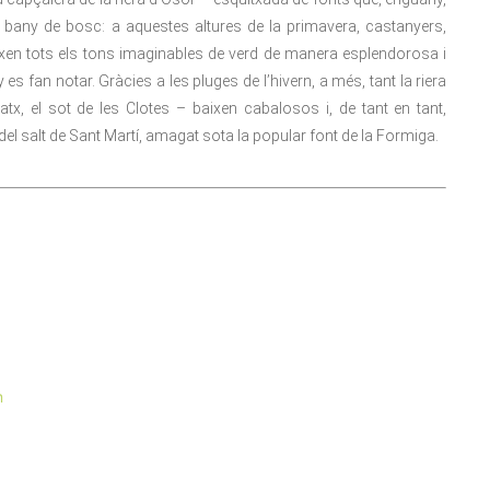
bany de bosc: a aquestes altures de la primavera, castanyers,
ueixen tots els tons imaginables de verd de manera esplendorosa i
s fan notar. Gràcies a les pluges de l’hivern, a més, tant la riera
atx, el sot de les Clotes – baixen cabalosos i, de tant en tant,
el salt de Sant Martí, amagat sota la popular font de la Formiga.
m