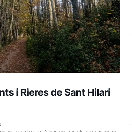
ts i Rieres de Sant Hilari
s
r la capçalera de la riera d’Osor – esquitxada de fonts que, enguany,