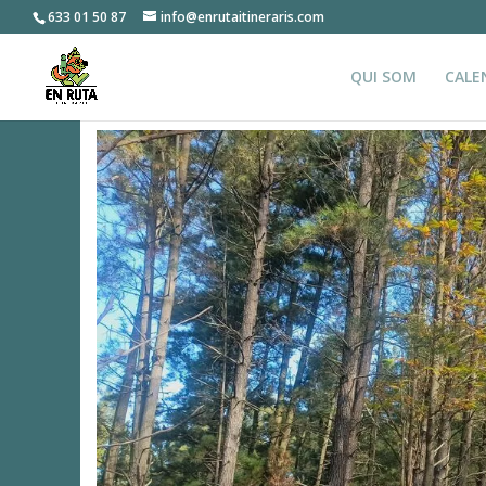
633 01 50 87
info@enrutaitineraris.com
QUI SOM
CALE