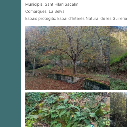
Municipis: Sant Hilari Sacalm
Comarques: La Selva
Espais protegits: Espai d’Interès Natural de les Guilleri