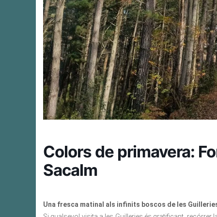
Colors de primavera: Fon
Sacalm
Una fresca matinal als infinits boscos de les Guillerie
Si qualsevol visita a les Guilleries és gratificant, recórre