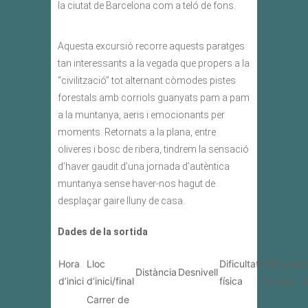
la ciutat de Barcelona com a teló de fons.
Aquesta excursió recorre aquests paratges
tan interessants a la vegada que propers a la
“civilització” tot alternant còmodes pistes
forestals amb corriols guanyats pam a pam
a la muntanya, aeris i emocionants per
moments. Retornats a la plana, entre
oliveres i bosc de ribera, tindrem la sensació
d’haver gaudit d’una jornada d’autèntica
muntanya sense haver-nos hagut de
desplaçar gaire lluny de casa.
Dades de la sortida
Hora
Lloc
Dificultat
Dificultat
D
Distància
Desnivell
d’inici
d’inici/final
física
técnica
a
Carrer de