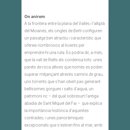
On anirem
A la frontera entre la plana del Vallès i l’altiplà
del Moianès, els cingles de Bertí configuren
un paisatge ben atractiu i característic que
ofereix nombrosos al·licients per
emprendre-hi una ruta. Es podria dir, a més,
que la vall de Riells els condensa tots: unes
parets de roca altives que només es poden
superar mitjançant atrevits camins de grau;
uns torrents que s’han obert pas generant
bellíssimes gorgues i salts d’aigua; un
patrimoni ric – del qual sobresurt l’antiga
abadia de Sant Miquel del Fai – que explica
la importància històrica d’aquestes
contrades; i unes panoràmiques
excepcionals que s’estiren fins al mar, amb