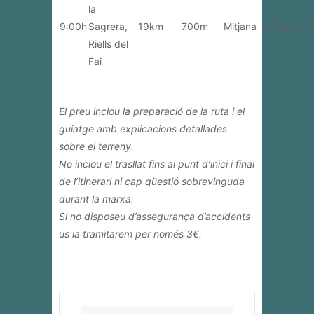
la
9:00h
Sagrera,
19km
700m
Mitjana
Mitjana
7
Riells del
Fai
El preu inclou la preparació de la ruta i el
guiatge amb explicacions detallades
sobre el terreny.
No inclou el trasllat fins al punt d’inici i final
de l’itinerari ni cap qüestió sobrevinguda
durant la marxa.
Si no disposeu d’assegurança d’accidents
us la tramitarem per només 3€.