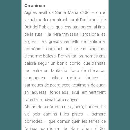
On anirem
Aigües avall de Santa Maria d’Oló – on el
veïnat modern contrasta amb l’antic nucli de
Dalt del Poble, al qual ens atansarem al final
de la ruta – la riera travessa i erosiona les
argiles i els gresos vermells de l’anticlinal
homònim, originant uns relleus singulars
d’enorme bellesa. Per visitar-los només ens
caldrà seguir un bonic corriol que transita
per entre un fantàstic bosc de ribera on
s’amaguen antics molins fariners i
barraques de pedra seca, testimoni de quan
en aquesta fondalada avui eminentment
forestal hi havia horta i vinyes.
Abans de recórrer la riera, però, haurem fet
via pels camins i les pistes – sempre
còmodes – que comuniquen les terres de
l’antiga parròquia de Sant Joan d’Oló,