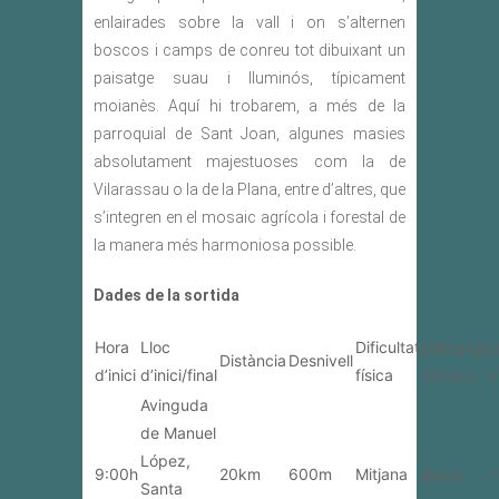
enlairades sobre la vall i on s’alternen
boscos i camps de conreu tot dibuixant un
paisatge suau i lluminós, típicament
moianès. Aquí hi trobarem, a més de la
parroquial de Sant Joan, algunes masies
absolutament majestuoses com la de
Vilarassau o la de la Plana, entre d’altres, que
s’integren en el mosaic agrícola i forestal de
la manera més harmoniosa possible.
Dades de la sortida
Hora
Lloc
Dificultat
Dificultat
D
Distància
Desnivell
d’inici
d’inici/final
física
técnica
a
Avinguda
de Manuel
López,
9:00h
20km
600m
Mitjana
Baixa
7
Santa