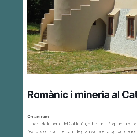
Romànic i mineria al Cat
On anirem
El nord de la serra del Catllaràs, al bell mig Prepirineu bergu
l’excursionista un entorn de gran vàlua ecològica i d’enor