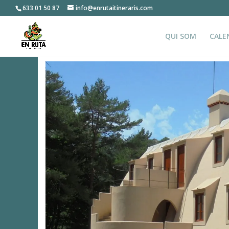
633 01 50 87
info@enrutaitineraris.com
QUI SOM
CALE