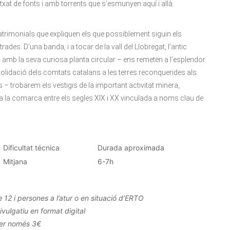
uitxat de fonts i amb torrents que s’esmunyen aquí i allà.
trimonials que expliquen els que possiblement siguin els
s. D’una banda, i a tocar de la vall del Llobregat, l’antic
– amb la seva curiosa planta circular – ens remeten a l’esplendor
olidació dels comtats catalans a les terres reconquerides als
trobarem els vestigis de la important activitat minera,
a la comarca entre els segles XIX i XX vinculada a noms clau de
Dificultat técnica
Durada aproximada
Mitjana
6-7h
12 i persones a l’atur o en situació d’ERTO
ivulgatiu en format digital
per només 3€