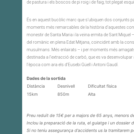
de pastura i els boscos de pi roig i de faig; tot plegat esq
És en aquest bucòlic marc que s’ubiquen dos conjunts pa
moments més remarcables de la història d’aquestes contrade
monestir de Santa Maria i la veïna ermita de Sant Miquel 
del romànic en plena Edat Mitjana, coincidint amb la cons
musulmans. Més enlairats – i per moments més amagats – 
destinada a l’extracció de carbó, que es va desenvolupar 
l’època com ara els d’Eusebi Güell i Antoni Gaudí.
Dades de la sortida
Distància
Desnivell
Dificultat física
15km
850m
Alta
Preu reduït de 15€ per a majors de 65 anys, menors de 
Inclou la preparació de la ruta, el guiatge i un dossier d
Si no teniu assegurança d’accidents us la tramitarem 