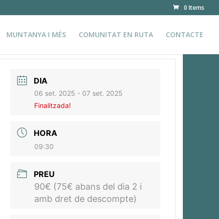
0 Items
MUNTANYA I MÉS
COMUNITAT EN RUTA
CONTACTE
DIA
06 set. 2025
- 07 set. 2025
Finalitzada!
HORA
09:30
PREU
90€ (75€ abans del dia 2 i
amb dret de descompte)