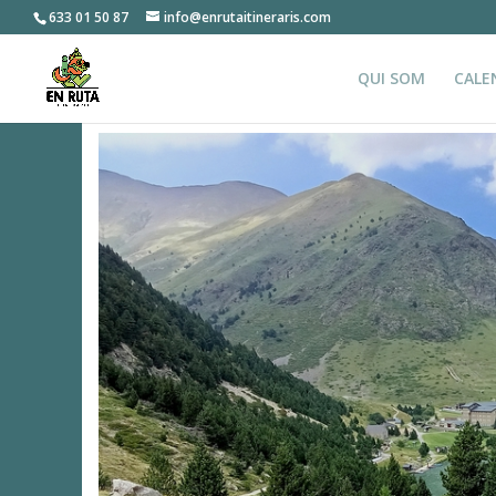
633 01 50 87
info@enrutaitineraris.com
QUI SOM
CALE