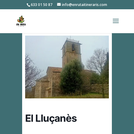
633 01 50 87
info@enrutaitineraris.com
El Lluçanès