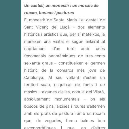
Un castell, un monestir i un mosaic de
rocam, boscos i pastures
El monestir de Santa Maria i el castell de
Sant Vicenç de Lluçà – dos elements
històrics i artístics que, per sí mateixos, ja
mereixen una visita; el segon enlairat al
capdamunt d’un turó amb unes
fenomenals panoràmiques de tres-cents
seixanta graus – constitueixen el germen
històric de la comarca més jove de
Catalunya. Al seu voltant s’estén un
territori suau, esquitxat de fonts i de
masies – algunes d’elles, com la del Vilaró,
absolutament monumentals – on els
boscos de pins, alzines i roures s’alternen
amb els prats de pastura i amb un rocam
que, de vegades, forma balmes ben
escenogràfiques i que, en d’altres