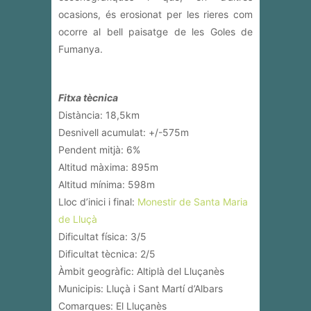
ocasions, és erosionat per les rieres com
ocorre al bell paisatge de les Goles de
Fumanya.
Fitxa tècnica
Distància: 18,5km
Desnivell acumulat: +/-575m
Pendent mitjà: 6%
Altitud màxima: 895m
Altitud mínima: 598m
Lloc d’inici i final:
Monestir de Santa Maria
de Lluçà
Dificultat física: 3/5
Dificultat tècnica: 2/5
Àmbit geogràfic: Altiplà del Lluçanès
Municipis: Lluçà i Sant Martí d’Albars
Comarques: El Lluçanès