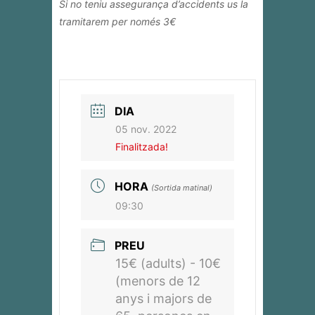
Si no teniu assegurança d’accidents us la
tramitarem per només 3€
DIA
05 nov. 2022
Finalitzada!
HORA
(Sortida matinal)
09:30
PREU
15€ (adults) - 10€
(menors de 12
anys i majors de