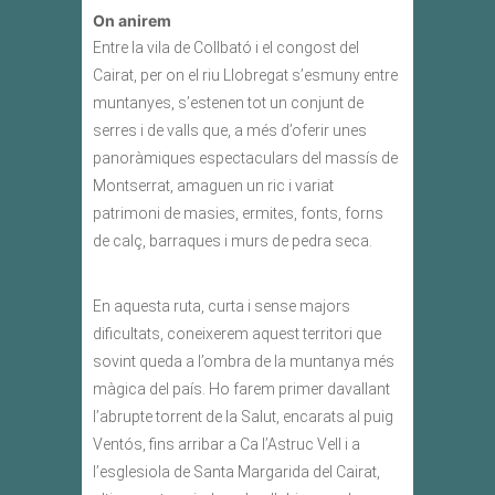
On anirem
Entre la vila de Collbató i el congost del
Cairat, per on el riu Llobregat s’esmuny entre
muntanyes, s’estenen tot un conjunt de
serres i de valls que, a més d’oferir unes
panoràmiques espectaculars del massís de
Montserrat, amaguen un ric i variat
patrimoni de masies, ermites, fonts, forns
de calç, barraques i murs de pedra seca.
En aquesta ruta, curta i sense majors
dificultats, coneixerem aquest territori que
sovint queda a l’ombra de la muntanya més
màgica del país. Ho farem primer davallant
l’abrupte torrent de la Salut, encarats al puig
Ventós, fins arribar a Ca l’Astruc Vell i a
l’esglesiola de Santa Margarida del Cairat,