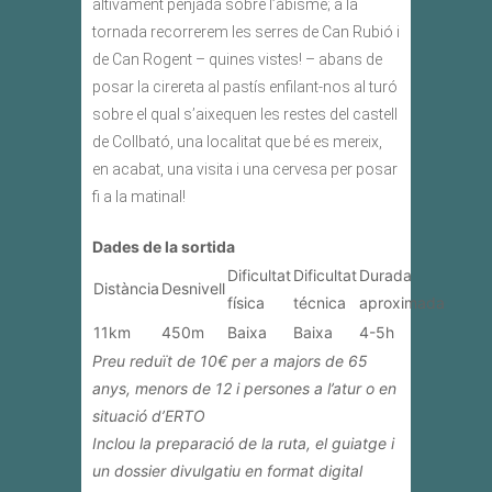
altivament penjada sobre l’abisme; a la
tornada recorrerem les serres de Can Rubió i
de Can Rogent – quines vistes! – abans de
posar la cirereta al pastís enfilant-nos al turó
sobre el qual s’aixequen les restes del castell
de Collbató, una localitat que bé es mereix,
en acabat, una visita i una cervesa per posar
fi a la matinal!
Dades de la sortida
Dificultat
Dificultat
Durada
Distància
Desnivell
física
técnica
aproximada
11km
450m
Baixa
Baixa
4-5h
Preu reduït de 10€ per a majors de 65
anys, menors de 12 i persones a l’atur o en
situació d’ERTO
Inclou la preparació de la ruta, el guiatge i
un dossier divulgatiu en format digital