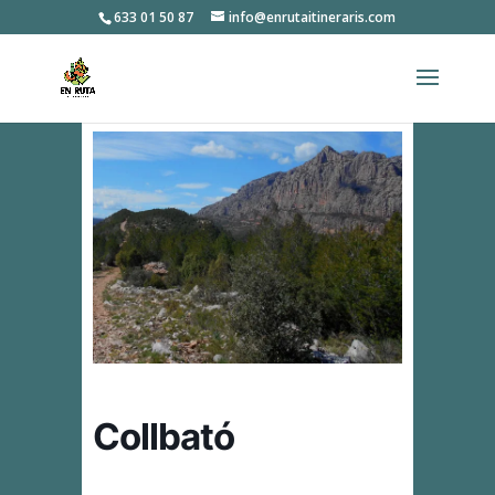
633 01 50 87
info@enrutaitineraris.com
Collbató