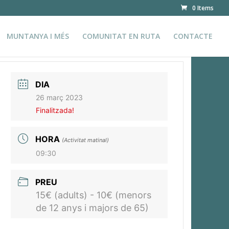
0 Items
MUNTANYA I MÉS
COMUNITAT EN RUTA
CONTACTE
DIA
26 març 2023
Finalitzada!
HORA
(Activitat matinal)
09:30
PREU
15€ (adults) - 10€ (menors
de 12 anys i majors de 65)