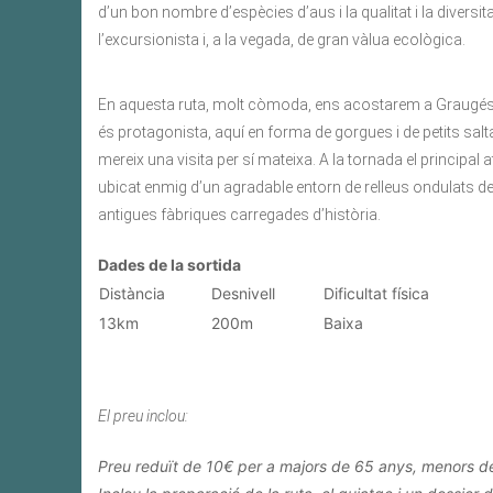
d’un bon nombre d’espècies d’aus i la qualitat i la diversit
l’excursionista i, a la vegada, de gran vàlua ecològica.
En aquesta ruta, molt còmoda, ens acostarem a Graugés r
és protagonista, aquí en forma de gorgues i de petits salta
mereix una visita per sí mateixa. A la tornada el principal
ubicat enmig d’un agradable entorn de relleus ondulats ded
antigues fàbriques carregades d’història.
Dades de la sortida
Distància
Desnivell
Dificultat física
13km
200m
Baixa
El preu inclou:
Preu reduït de 10€ per a majors de 65 anys, menors de 