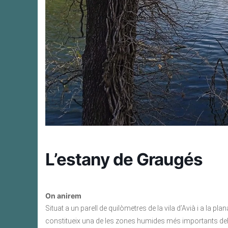
L’estany de Graugés
On anirem
Situat a un parell de quilòmetres de la vila d’Avià i a la pl
constitueix una de les zones humides més importants del 