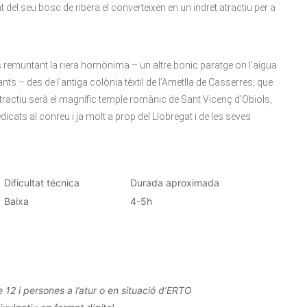
at del seu bosc de ribera el converteixen en un indret atractiu per a
emuntant la riera homònima – un altre bonic paratge on l’aigua
nts – des de l’antiga colònia tèxtil de l’Ametlla de Casserres, que
 atractiu serà el magnífic temple romànic de Sant Vicenç d’Obiols,
icats al conreu i ja molt a prop del Llobregat i de les seves
Dificultat técnica
Durada aproximada
Baixa
4-5h
12 i persones a l’atur o en situació d’ERTO