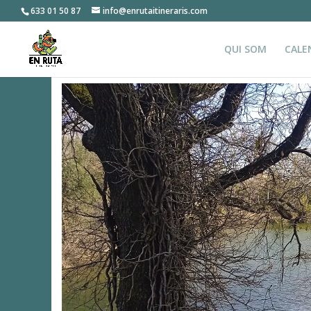
633 01 50 87
info@enrutaitineraris.com
QUI SOM
CALE