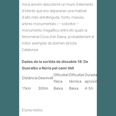
mica anirem descobrint un munt d’elements
d’interès que ens depararan una matinal
d’allò més entretinguda: fonts, masies,
arbres monumentals i – sobretot –
monuments megalítics entre els quals la
fenomenal Cova d’en Daina, probablement el
millor exemplar de dolmen de tota
Catalunya.
Dades de la sortida de dissabte 18: De
Queralbs a Núria pel camí Vell
Dificultat
Dificultat
Durada
Distància
Desnivell
física
técnica
aproximada
11km
300m
Baixa
Baixa
4-5h
El preu inclou: