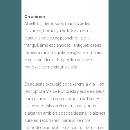
On anirem
Al bell mig del boscós massís de les
Gavarres, Romanyà de la Selva és un
d’aquells pobles de pessebre – petit i
tranquil, amb esplèndides i antigues cases
de pedra i una magnífica església romànica
– que abunden a l’Empordà i que per sí
mateix ja es mereix una visita.
En aquesta excursió coneixerem la vila – on
l’escriptora Mercè Rodoreda passà els seus
darrers anys, un cop retornada de l’exili – i
els seus rodals on els camps de conreu
s’alternen amb els boscos de pins i d’alzines
sureres; recorrerem camins sempre
còmodes, excavats en el sauló, i de mica en