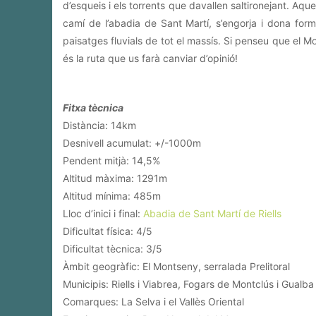
d’esqueis i els torrents que davallen saltironejant. Aque
camí de l’abadia de Sant Martí, s’engorja i dona form
paisatges fluvials de tot el massís. Si penseu que e
és la ruta que us farà canviar d’opinió!
Fitxa tècnica
Distància: 14km
Desnivell acumulat: +/-1000m
Pendent mitjà: 14,5%
Altitud màxima: 1291m
Altitud mínima: 485m
Lloc d’inici i final:
Abadia de Sant Martí de Riells
Dificultat física: 4/5
Dificultat tècnica: 3/5
Àmbit geogràfic: El Montseny, serralada Prelitoral
Municipis: Riells i Viabrea, Fogars de Montclús i Gualba
Comarques: La Selva i el Vallès Oriental