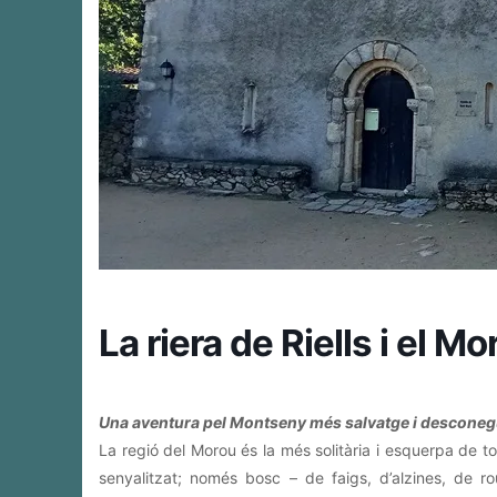
La riera de Riells i el Mo
Una aventura pel Montseny més salvatge i desconeg
La regió del Morou és la més solitària i esquerpa de to
senyalitzat; només bosc – de faigs, d’alzines, de r