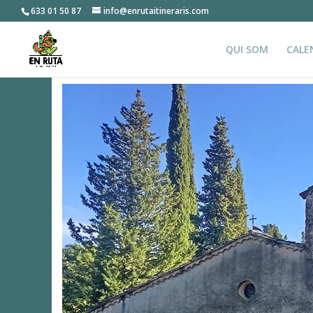
633 01 50 87
info@enrutaitineraris.com
QUI SOM
CALE