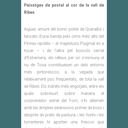
Paisatges de postal al cor de la vall de
Ribes
Aigües amunt del bonic poble de Queralbs i
tancats d’una banda pels cims més alts del
Pirineu ripollès – el majestuós Puigmal és a
tocar – i de l’altra pel boscós serrat
d’Estremera, els relleus per on s’esmuny el
riu de Tosa constitueixen un dels entorns
més pintorescos, a la vegada que
relativament poc freqüentats, de tota la vall
de Ribes. Els indrets més engorjats, entre els
quals sobresurt sobre manera el
corprenedor estret del Forn, s’hi alternen
amb les àmplies extensions primer de bosc i
després de prats de pastura, i les fonts i les
torrenteres hi aporten una frescor que