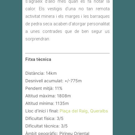
s’agraeix d’allò més quan es fa notar la
calor. Els vestigis d’una no tan remota
activitat minera i els marges i les barraques
de pedra seca acaben d’atorgar personalitat
a unes contrades que de ben segur us
sorprendran.
Fitxa tècnica
Distància: 14km
Desnivell acumulat: +/-775m
Pendent mitjà: 11%
Altitud màxima: 1808m
Altitud mínima: 1135m
Lloc d’inici i final:
Plaça del Raig, Queralbs
Dificultat física: 3/5
Dificultat tècnica: 3/5
Àmbit geogràfic: Pirineu Oriental