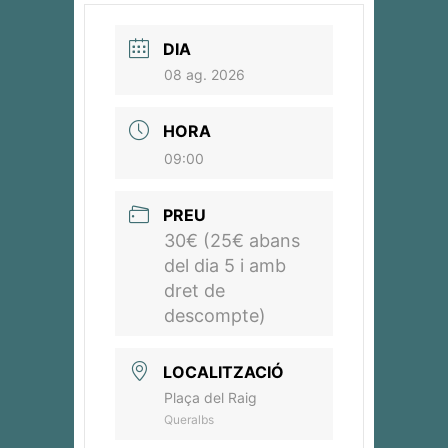
DIA
08 ag. 2026
HORA
09:00
PREU
30€ (25€ abans
del dia 5 i amb
dret de
descompte)
LOCALITZACIÓ
Plaça del Raig
Queralbs