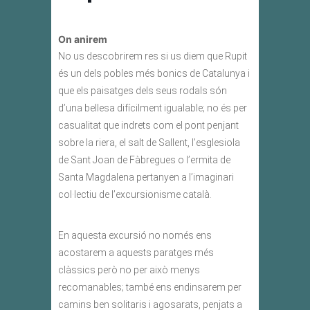
On anirem
No us descobrirem res si us diem que Rupit
és un dels pobles més bonics de Catalunya i
que els paisatges dels seus rodals són
d’una bellesa difícilment igualable; no és per
casualitat que indrets com el pont penjant
sobre la riera, el salt de Sallent, l’esglesiola
de Sant Joan de Fàbregues o l’ermita de
Santa Magdalena pertanyen a l’imaginari
col·lectiu de l’excursionisme català.
En aquesta excursió no només ens
acostarem a aquests paratges més
clàssics però no per això menys
recomanables; també ens endinsarem per
camins ben solitaris i agosarats, penjats a