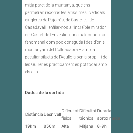
mitja paret de la muntanya, que ens
permetran recórrer les altíssimes i verticals
cingleres de Pujolràs, de Castellet i de
Casadavall i enfilar-nos a l’increïble mirador
del Castell de l’Envestida, una balconada tan
fenomenal com poc coneguda i des d’on el
muntanyam del Collsacabra – amb la
peculiar silueta de l’Agullola ben a prop – i de
les Guilleries pràcticament es pot tocar amb
els dits.
Dades de la sortida
Dificultat
Dificultat
Durada
Distància
Desnivell
física
técnica
aproximada
19km
850m
Alta
Mitjana
8-9h