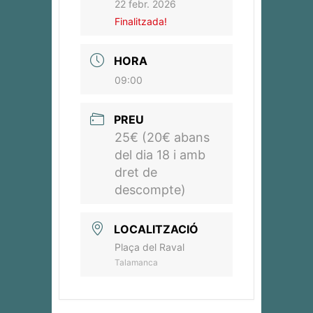
22 febr. 2026
Finalitzada!
HORA
09:00
PREU
25€ (20€ abans
del dia 18 i amb
dret de
descompte)
LOCALITZACIÓ
Plaça del Raval
Talamanca