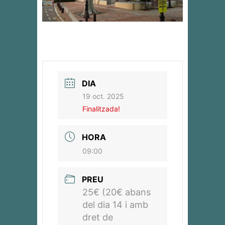
DIA
19 oct. 2025
Finalitzada!
HORA
09:00
PREU
25€ (20€ abans
del dia 14 i amb
dret de