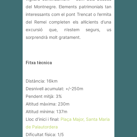
del Montnegre. Elements patrimonials tan
interessants com el pont Trencat o l’ermita
del Remei completen els al·licients d’una
excursió que, n’estem segurs, us
sorprendrà molt gratament.
Fitxa tècnica
Distància: 16km
Desnivell acumulat: +/-250m
Pendent mitjà: 3%
Altitud màxima: 230m
Altitud mínima: 137m
Lloc d’inici i final:
Plaça Major, Santa Maria
de Palautordera
Dificultat física: 1/5