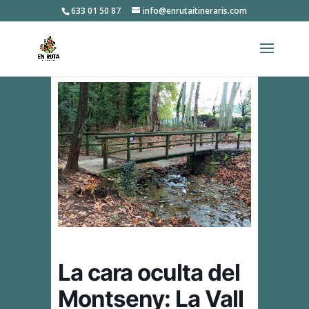
633 01 50 87
info@enrutaitineraris.com
La cara oculta del
Montseny: La Vall