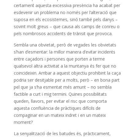
certament aquesta excessiva presència ha acabat per
esdevenir un problema no només per l’alteració que
suposa en els ecosistemes, sinó també pels danys –
sovint molt greus – que causa als camps de conreu o
pels nombrosos accidents de trànsit que provoca.
Sembla una obvietat, però de vegades les obvietats
s’han d’esmentar: la millor manera d’evitar incidents
entre caçadors i persones que porten a terme
qualsevol altra activitat a la muntanya és fer que no
coincideixin. Arribar a aquest objectiu prohibint la caça
podria ser desitjable per a molts, però – en bona part
pel que ja s’ha esmentat més amunt – no sembla
factible a curt i mig termini. Quines possibilitats
queden, llavors, per evitar el risc que comporta
aquesta confluència de pràctiques difícils de
compaginar en un mateix indret i en un mateix
moment?
La senyalització de les batudes és, pràcticament,