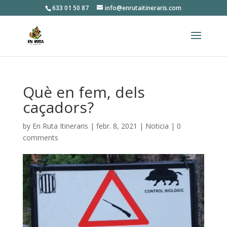
633 01 50 87
info@enrutaitineraris.com
Què en fem, dels
caçadors?
by
En Ruta Itineraris
|
febr. 8, 2021
|
Noticia
|
0
comments