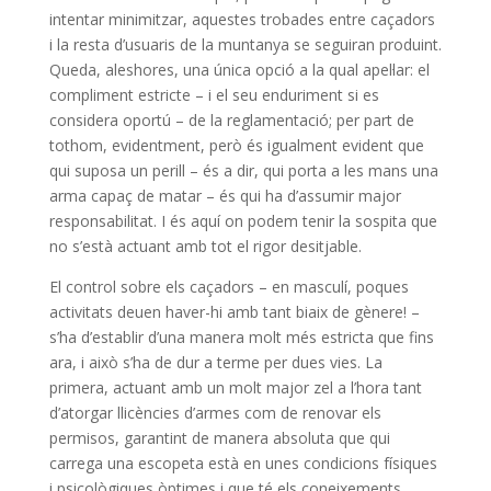
intentar minimitzar, aquestes trobades entre caçadors
i la resta d’usuaris de la muntanya se seguiran produint.
Queda, aleshores, una única opció a la qual apel·lar: el
compliment estricte – i el seu enduriment si es
considera oportú – de la reglamentació; per part de
tothom, evidentment, però és igualment evident que
qui suposa un perill – és a dir, qui porta a les mans una
arma capaç de matar – és qui ha d’assumir major
responsabilitat. I és aquí on podem tenir la sospita que
no s’està actuant amb tot el rigor desitjable.
El control sobre els caçadors – en masculí, poques
activitats deuen haver-hi amb tant biaix de gènere! –
s’ha d’establir d’una manera molt més estricta que fins
ara, i això s’ha de dur a terme per dues vies. La
primera, actuant amb un molt major zel a l’hora tant
d’atorgar llicències d’armes com de renovar els
permisos, garantint de manera absoluta que qui
carrega una escopeta està en unes condicions físiques
i psicològiques òptimes i que té els coneixements