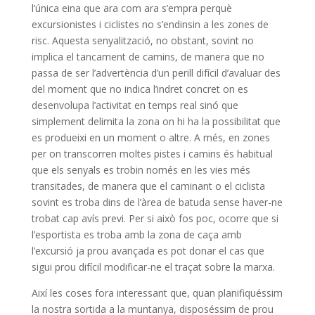
l’única eina que ara com ara s’empra perquè
excursionistes i ciclistes no s’endinsin a les zones de
risc. Aquesta senyalització, no obstant, sovint no
implica el tancament de camins, de manera que no
passa de ser l’advertència d’un perill difícil d’avaluar des
del moment que no indica l’indret concret on es
desenvolupa l’activitat en temps real sinó que
simplement delimita la zona on hi ha la possibilitat que
es produeixi en un moment o altre. A més, en zones
per on transcorren moltes pistes i camins és habitual
que els senyals es trobin només en les vies més
transitades, de manera que el caminant o el ciclista
sovint es troba dins de l’àrea de batuda sense haver-ne
trobat cap avís previ. Per si això fos poc, ocorre que si
l’esportista es troba amb la zona de caça amb
l’excursió ja prou avançada es pot donar el cas que
sigui prou difícil modificar-ne el traçat sobre la marxa.
Així les coses fora interessant que, quan planifiquéssim
la nostra sortida a la muntanya, disposéssim de prou