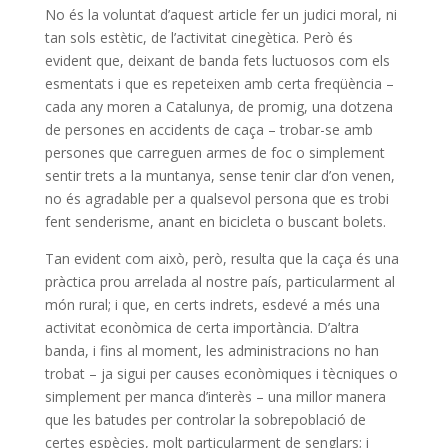
No és la voluntat d’aquest article fer un judici moral, ni
tan sols estètic, de l’activitat cinegètica. Però és
evident que, deixant de banda fets luctuosos com els
esmentats i que es repeteixen amb certa freqüència –
cada any moren a Catalunya, de promig, una dotzena
de persones en accidents de caça – trobar-se amb
persones que carreguen armes de foc o simplement
sentir trets a la muntanya, sense tenir clar d’on venen,
no és agradable per a qualsevol persona que es trobi
fent senderisme, anant en bicicleta o buscant bolets.
Tan evident com això, però, resulta que la caça és una
pràctica prou arrelada al nostre país, particularment al
món rural; i que, en certs indrets, esdevé a més una
activitat econòmica de certa importància. D’altra
banda, i fins al moment, les administracions no han
trobat – ja sigui per causes econòmiques i tècniques o
simplement per manca d’interès – una millor manera
que les batudes per controlar la sobrepoblació de
certes espècies, molt particularment de senglars; i