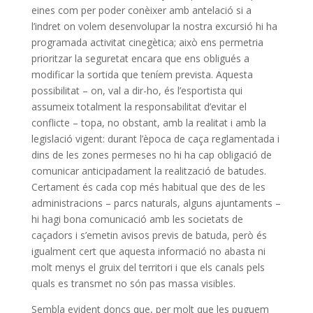
eines com per poder conèixer amb antelació si a
l’indret on volem desenvolupar la nostra excursió hi ha
programada activitat cinegètica; això ens permetria
prioritzar la seguretat encara que ens obligués a
modificar la sortida que teníem prevista. Aquesta
possibilitat – on, val a dir-ho, és l’esportista qui
assumeix totalment la responsabilitat d’evitar el
conflicte – topa, no obstant, amb la realitat i amb la
legislació vigent: durant l’època de caça reglamentada i
dins de les zones permeses no hi ha cap obligació de
comunicar anticipadament la realització de batudes.
Certament és cada cop més habitual que des de les
administracions – parcs naturals, alguns ajuntaments –
hi hagi bona comunicació amb les societats de
caçadors i s’emetin avisos previs de batuda, però és
igualment cert que aquesta informació no abasta ni
molt menys el gruix del territori i que els canals pels
quals es transmet no són pas massa visibles.
Sembla evident doncs que, per molt que les puguem